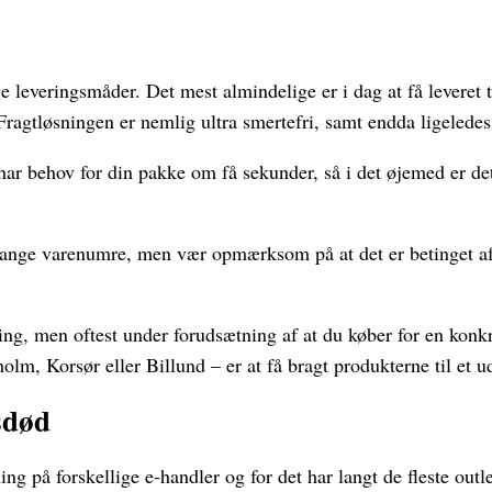
 leveringsmåder. Det mest almindelige er i dag at få leveret t
. Fragtløsningen er nemlig ultra smertefri, samt endda ligeledes
 har behov for din pakke om få sekunder, så i det øjemed er de
ange varenumre, men vær opmærksom på at det er betinget af a
ing, men oftest under forudsætning af at du køber for en konk
olm, Korsør eller Billund – er at få bragt produkterne til et u
sdød
g på forskellige e-handler og for det har langt de fleste outlet