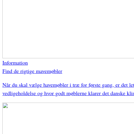
Information
Find de rigtige mavemøbler
Når du skal vælge havemøbler i træ for første gang, er det l
vedligeholdelse og hvor godt møblerne klarer det danske kli