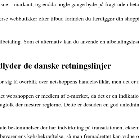
oksne – markant, og endda nogle gange byde på fragt uden beta
erse webbutikker efter tilbud forinden du færdiggør din shoppi
betaling. Som et alternativ kan du anvende en afbetalingsløsni
lyder de danske retningslinjer
or sig få overblik over netshoppens handelsvilkår, men det e
 webshoppen er medlem af e-mærket, da det er en indikation 
gfolk der mestrer reglerne. Dette er desuden en god anledning
ale bestemmelser der har indvirkning på transaktionen, eksemp
pbevarer ens købsbekræftelse, så man fremadrettet kan vidne o