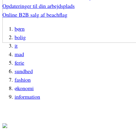
Opdateringer til din arbejdsplads
Online B2B salg af beachflag
børn
bolig
it
mad
ferie
sundhed
fashion
økonomi
information