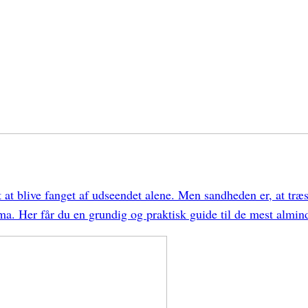
et at blive fanget af udseendet alene. Men sandheden er, at tr
ma. Her får du en grundig og praktisk guide til de mest almin