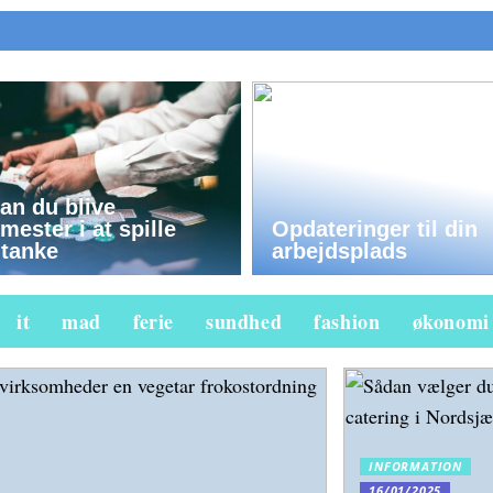
an du blive
ester i at spille
Opdateringer til din
tanke
arbejdsplads
it
mad
ferie
sundhed
fashion
økonomi
INFORMATION
16/01/2025