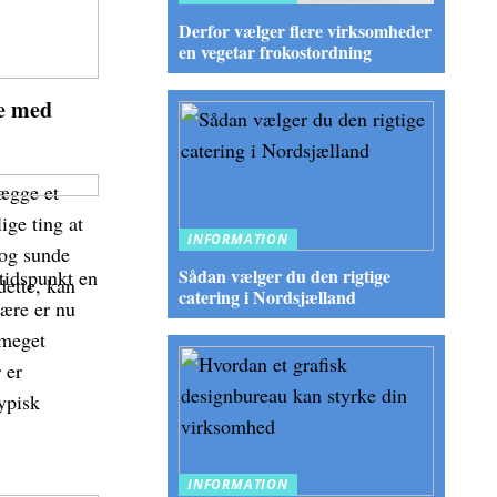
Derfor vælger flere virksomheder
en vegetar frokostordning
le med
lægge et
ige ting at
INFORMATION
 og sunde
Sådan vælger du den rigtige
tidspunkt en
dette, kan
catering i Nordsjælland
lære er nu
 meget
 er
ypisk
INFORMATION