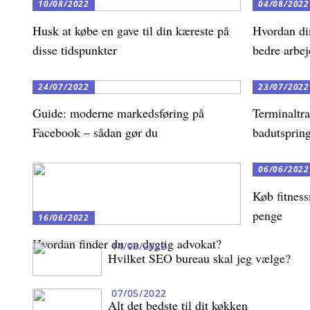
10/08/2022
04/08/2022
Husk at købe en gave til din kæreste på
Hvordan di
disse tidspunkter
bedre arbej
24/07/2022
23/07/2022
Guide: moderne markedsføring på
Terminaltra
Facebook – sådan gør du
badutsprin
06/06/2022
Køb fitness
penge
16/06/2022
Hvordan finder du en dygtig advokat?
14/05/2022
Hvilket SEO bureau skal jeg vælge?
07/05/2022
Alt det bedste til dit køkken