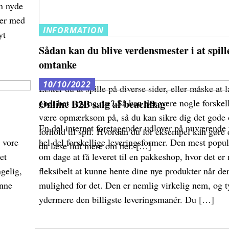
n nyde
der med
INFORMATION
yt
Sådan kan du blive verdensmester i at spil
omtanke
10/10/2022
Elsker du at spille på diverse sider, eller måske at 
godt bet i ny og næ? Så kan der være nogle forskell
Online B2B salg af beachflag
være opmærksom på, så du kan sikre dig det gode
En del internet foretagender udlover på nuværende 
forhold til spil. Hvordan du for eksempel kan gøre 
i vore
hel del forskellige leveringsformer. Den mest popu
du læse lidt mere om her. […]
et
om dage at få leveret til en pakkeshop, hvor det er
gelig,
fleksibelt at kunne hente dine nye produkter når der
unne
mulighed for det. Den er nemlig virkelig nem, og t
ydermere den billigste leveringsmanér. Du […]