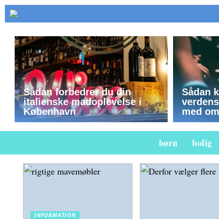
Sådan forbedrer du din
Sådan k
italienske madoplevelse i
verdensm
København
med om
børn
bolig
INFORMATION