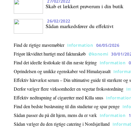
27/02/2022
Skab et lækkert prøverum i din butik
26/02/2022
Sådan markedsfører du effektivt
Find de rigtige mavemøbler
Information
04/05/2026
Frigør likviditet hurtigt med fakturakøb
Økonomi
30/01/20
Find det ideelle festlokale til din næste fejring
Information
0
Oprindelsen og unikke egenskaber ved Himalayasalt
Informa
Effektiv hårvækst serum – Din ultimative guide til stærkere og 
Derfor vælger flere virksomheder en vegetar frokostordning
I
Effektiv nedtrapning af cigaretter med Killa snus
Informatio
Find den bedste busløsning til din studietur og spar penge
Inf
Sådan passer du på dit hjem, mens du er væk
Information
1
Sådan vælger du den rigtige catering i Nordsjælland
Informa