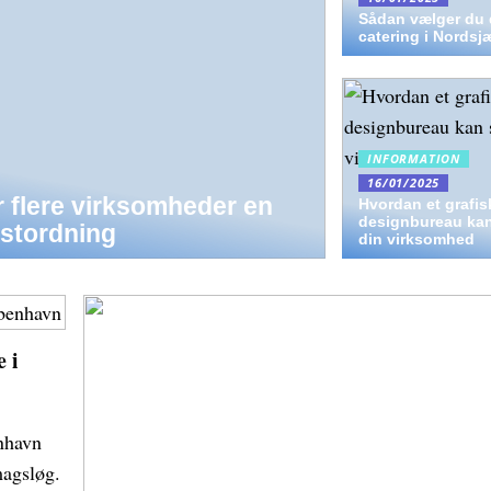
Sådan vælger du 
catering i Nordsj
INFORMATION
16/01/2025
r flere virksomheder en
Hvordan et grafis
designbureau kan
ostordning
din virksomhed
 i
enhavn
magsløg.