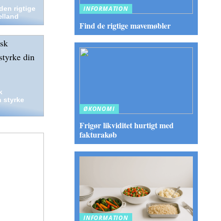
den rigtige
INFORMATION
ælland
Find de rigtige mavemøbler
k
 styrke
ØKONOMI
Frigør likviditet hurtigt med
fakturakøb
INFORMATION