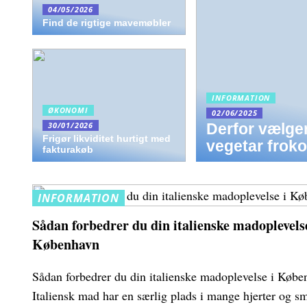
04/05/2026
Find de rigtige mavemøbler
INFORMATION
ØKONOMI
02/06/2025
30/01/2026
Derfor vælge
Frigør likviditet hurtigt med
vegetar frok
fakturakøb
INFORMATION
Sådan forbedrer du din italienske madoplevelse
København
Sådan forbedrer du din italienske madoplevelse i Køb
Italiensk mad har en særlig plads i mange hjerter og s