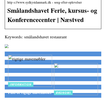
http s://www.sydkystdanmark.dk › soeg-efter-oplevelser
Smålandshavet Ferie, kursus- og
Konferencecenter | Næstved
Keywords: smålandshavet restaurant
INFORMATION
Find de rigtige mavemøbler
ØKONOMI
Frigør likviditet hurtigt
med fakturakøb