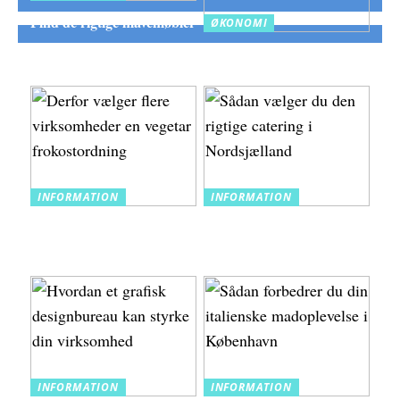
Find de rigtige mavemøbler
ØKONOMI
Frigør likviditet hurtigt
med fakturakøb
INFORMATION
INFORMATION
Derfor vælger flere
Sådan vælger du den
virksomheder en vegetar
rigtige catering i
frokostordning
Nordsjælland
INFORMATION
INFORMATION