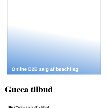
Online B2B salg af beachflag
Gucca tilbud
http s://www.gucca.dk › tilbud